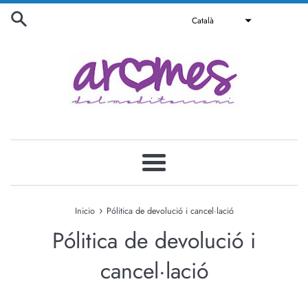
Anar
Català
directament
al
contingut
Més
›
Inicio
Pólitica de devolució i cancel·lació
Pólitica de devolució i
cancel·lació