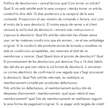
Política de devolucions i cancel·lacions qual Com tornar un article?
Qual Si no està satisfet amb la seva compra i desitja tornar un article,
contacti'ns dins dels 15 dies posteriors a la recepció de la seva
comanda. Proporcioni el seu número de comanda o factura, així com
el motiu de la seva devolució. El nostre equip de servei a el client
revisarà la sol·licitud de devolució i enviarà més instruccions si
s'aprova la devolució. Qual Els articles retornats han d'estar sense
usar, en les mateixes condicions que els enviem, i en el seu embalatge
original. Si la condició del producte enviat de tornada a nosaltres no
està en condicions acceptables, ens reservem el dret de no
reemborsar o canviar. Qual Quant dura el procés de devolució? Qual
El processament de les devolucions pot demorar fins a 14 dies hàbils
des del dia en què vam rebre la sol·licitud de devolució. Li enviarem
un correu electrònic de confirmació una vegada que s'hagi processat
la devolució. Qual Pels articles retornats, es realitzarà un
reemborsament complet per productes defectuosos.
Pels articles no defectuosos, el reemborsament exclou tots els
despeses d'enviament i reemborsament. qual quan rebré el meu
reemborsament? qual Tots els reemborsaments es realitzaran seguint
la seva forma de pagament original. Si va pagar amb targeta de crèdit