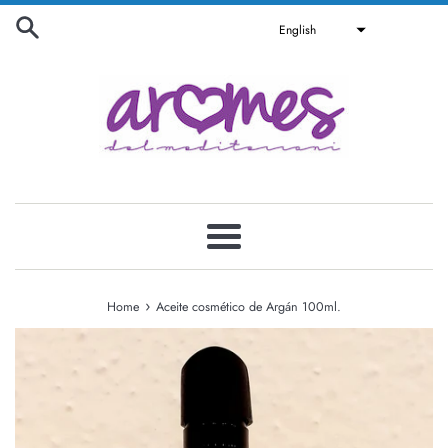
Skip
English
to
content
Menu
›
Home
Aceite cosmético de Argán 100ml.