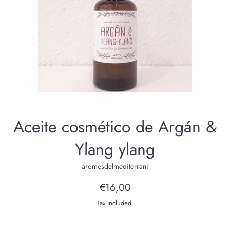
Aceite cosmético de Argán &
Ylang ylang
aromesdelmediterrani
Regular
€16,00
price
Tax included.