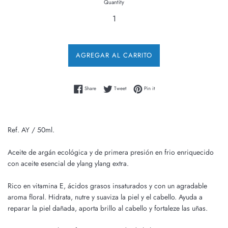
Quantity
AGREGAR AL CARRITO
Share on Facebook
Tweet on Twitter
Pin on Pinterest
Share
Tweet
Pin it
Ref. AY / 50ml.
Aceite de argán ecológica y de primera presión en frio enriquecido
con aceite esencial de ylang ylang extra.
Rico en vitamina E, ácidos grasos insaturados y con un agradable
aroma floral. Hidrata, nutre y suaviza la piel y el cabello. Ayuda a
reparar la piel dañada, aporta brillo al cabello y fortaleze las uñas.